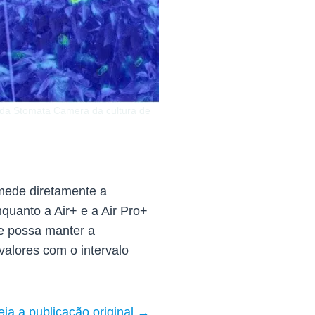
 da Stomata Camera da cultura de
mede diretamente a
quanto a Air+ e a Air Pro+
ue possa manter a
alores com o intervalo
eia a publicação original →