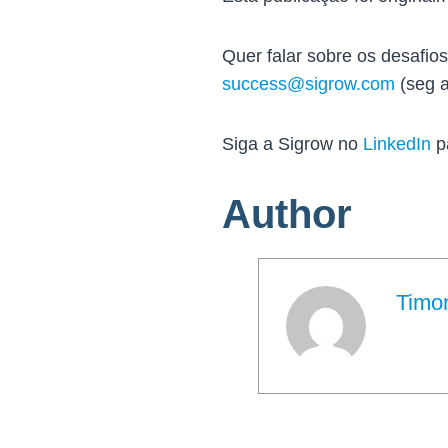
Quer falar sobre os desafio
success@sigrow.com
(seg a
Siga a Sigrow no
LinkedIn
p
Author
Timo