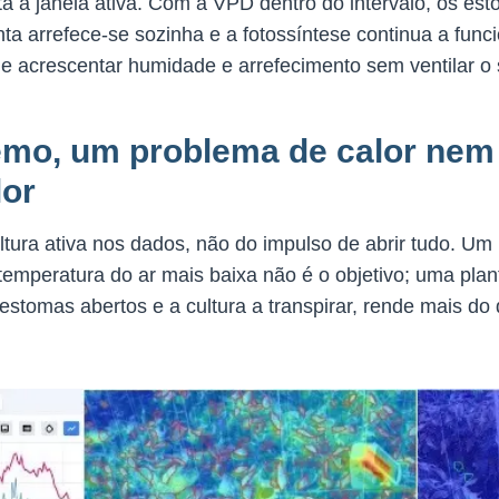
ta à janela ativa. Com a VPD dentro do intervalo, os e
anta arrefece-se sozinha e a fotossíntese continua a fu
de acrescentar humidade e arrefecimento sem ventilar o
emo, um problema de calor ne
lor
ltura ativa nos dados, não do impulso de abrir tudo. Um
emperatura do ar mais baixa não é o objetivo; uma plan
stomas abertos e a cultura a transpirar, rende mais do