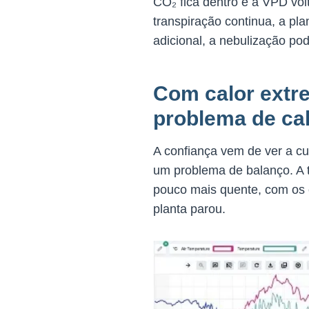
CO₂ fica dentro e a VPD vol
transpiração continua, a pl
adicional, a nebulização po
Com calor extr
problema de ca
A confiança vem de ver a cu
um problema de balanço. A t
pouco mais quente, com os e
planta parou.