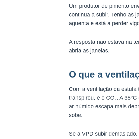
Um produtor de pimento env
continua a subir. Tenho as j
aguenta e está a perder vig
A resposta não estava na t
abria as janelas.
O que a ventila
Com a ventilação da estufa 
transpirou, e o CO₂. A 35°
ar húmido escapa mais depr
sobe.
Se a VPD subir demasiado,