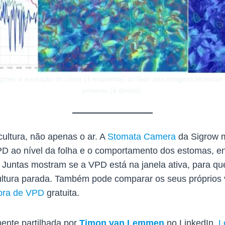
igrow: a evolução do clima (à esquerda) ao lado das imagens térmicas
pimento (à direita).
cultura, não apenas o ar. A
Stomata Camera
da Sigrow 
PD ao nível da folha e o comportamento dos estomas, en
 Juntas mostram se a VPD está na janela ativa, para q
ultura parada. Também pode comparar os seus próprios v
ora de VPD
gratuita.
mente partilhada por
Timon van Lemmen
no LinkedIn.
L