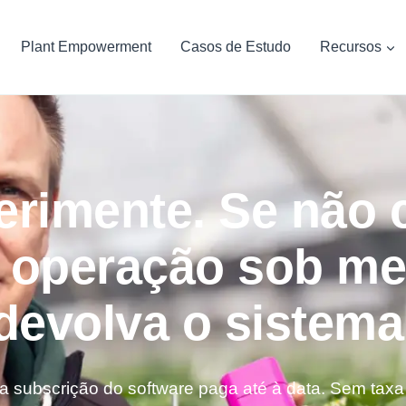
Plant Empowerment
Casos de Estudo
Recursos
perimente. Se não
a operação sob mel
devolva o sistema
subscrição do software paga até à data. Sem taxa 