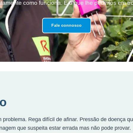
tamente como funciona. E o que lhe pedimos em tr
Fale connosco
to
oblema. Rega difícil de afinar. Pressão de doença que
enagem que suspeita estar errada mas não pode provar.