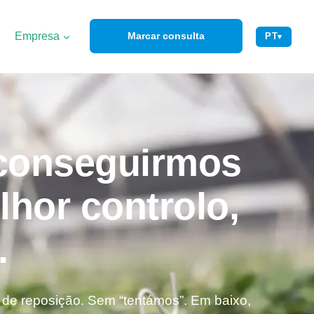
Empresa
Marcar consulta
PT
▾
 conseguirmos
hor controlo,
.
de reposição. Sem “tentámos”. Em baixo,