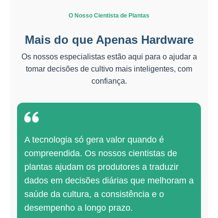
n
O Nosso Cientista de Plantas
a
v
Mais do que Apenas Hardware
i
Os nossos especialistas estão aqui para o ajudar a
g
tomar decisões de cultivo mais inteligentes, com
a
confiança.
t
i
o
n
A tecnologia só gera valor quando é
compreendida. Os nossos cientistas de
plantas ajudam os produtores a traduzir
dados em decisões diárias que melhoram a
saúde da cultura, a consistência e o
desempenho a longo prazo.