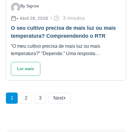
By Sigrow
3 minutos
• Abril 28, 2026
O seu cultivo precisa de mais luz ou mais
temperatura? Compreendendo o RTR
“O meu cultivo precisa de mais luz ou mais
temperatura?” “Depende.” Uma resposta…
Ler mais
P
1
2
3
Next
o
s
t
s