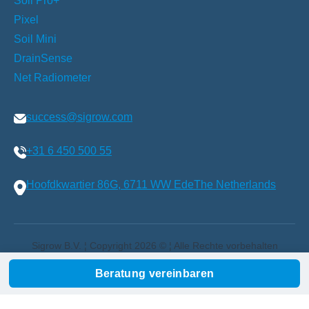
Soil Pro+
Pixel
Soil Mini
DrainSense
Net Radiometer
success@sigrow.com
+31 6 450 500 55
Hoofdkwartier 86G, 6711 WW Ede
The Netherlands
general Terms & Conditions
Delivery Policy
Beratung vereinbaren