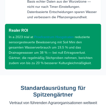
Basis echter Daten aus der Wurzelzone —
nicht nur nach Timer-Einstellungen.
Datenbasierte Entscheidungen sparen Wasser
und verbessern die Pflanzengesundheit.
Realer ROI
In a 2023 trial at
Proefcentrum Hoogstraten
reduzierte
sensorgesteuerte Bewässerung mit Soil Mini den
gesamten Wasserverbrauch um 19,5 % und das
Drainagewasser um 38 % — bei null Ertragsverlust.
Gärtner, die regelmäßig Stichproben nehmen, berichten
zudem von bis zu 20 % besserer Kulturgleichmäßigkeit.
Standardausrüstung für
Spitzengärtner
Vertraut von führenden Agrarorganisationen weltweit